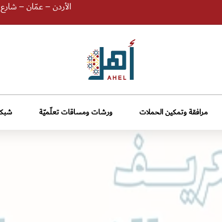
الأردن – عمّان – شارع الإمام
مرافقة وتمكين الحملات
ورشات ومساقات تعلّميّة
شبكة