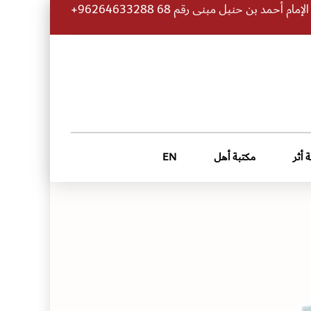
 أحمد بن حنبل مبنى رقم 68 96264633288+
 أثر
مكتبة أهل
EN