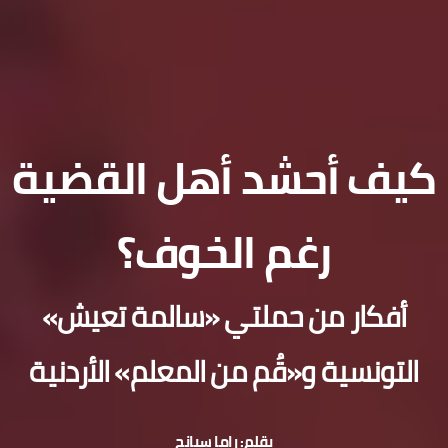
كيف أحشد أهل القضية
رغم الخوف؟
أفكار من حملتي «سالمة تعيش»
التونسية و«قُم من المعلم» الأردنية
بقلم: راما سبانح