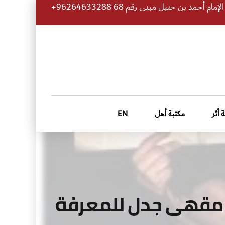
 أحمد بن حنبل مبنى رقم 68 96264633288+
 أثر
مكتبة أهل
EN
 مقهى جدل للمعرفة