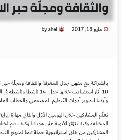
والثقافة ومجلّة حبر ال
مايو 18, 2017
by ahel
10 أيّار استضافت خلالها جدل 14 ناشطا وناشطة في المجال العام من الأردن وفلسطين للتعمّق
وأيضا لتطوير أدوات التّنظيم المجتمعي والخطاب العام
تعلّم المشاركين خلال اليومين الأوّل والثاني مهارة روا
المختلفة وكيف تؤثر الأبوية على هوياتنا وكيف يتم اختلا
المشاركين من خلق استراتيجية حملة تبعا لمنهج التن