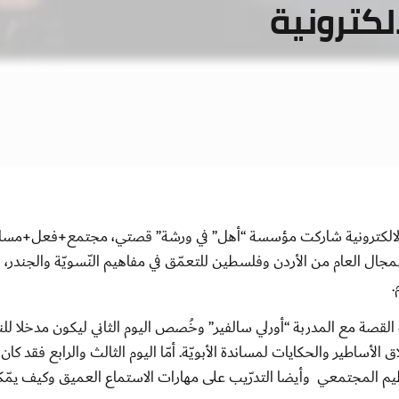
الكترونية
في مفاهيم النّسويّة والجندر،
.
ية القصة مع المدربة “أورلي سالفير” وخُصص اليوم الثاني ليكون مدخلا للن
ق الأساطير والحكايات لمساندة الأبويّة. أمّا اليوم الثالث والرابع فقد
ظيم المجتمعي وأيضا التدرّيب على مهارات الاستماع العميق وكيف يم