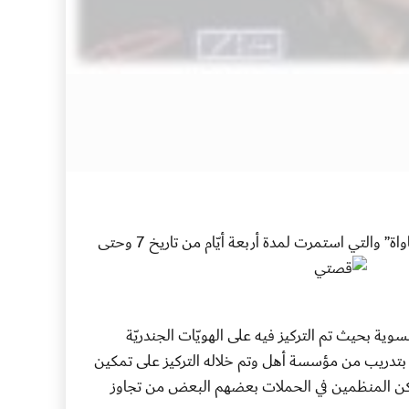
بالشراكة مع مقهى جدل للمعرفة والثقافة ومجلّة حبر الالكترونية شاركت مؤسسة “أهل” في ورشة” قصتي، مجتمع+فعل+مساواة” والتي استمرت لمدة أربعة أيّام من تاريخ 7 وحتى
سوية بحيث تم التركيز فيه على الهويّات الجندريّة
 كان بتدريب من مؤسسة أهل وتم خلاله التركيز على تمكين
ّكن المنظمين في الحملات بعضهم البعض من تجاوز