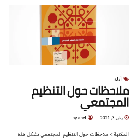
ملاحظات حول التنظيم
المجتمعي
يناير 3, 2021
by ahel
المكتبة > ملاحظات حول التنظيم المجتمعي تشكل هذه
الملاحظات حول التنظيم المجتمعي عملاً قيد البحث،
وتأملات حول ممارسة القيادة، والتنظيم، والعمل، متجذرة في
الخبرة الحياتية، ومستندة إلى البحث العلمي، ومصممة
لتيسير عملية التعلّم. تستطيعون بالضغط هنا تحميل
الملاحظات الكاملة – بفصولها الثمانية- بالاضافة الى رسالة
تقديمية من البروفيسور مارشال جانز، والتي يحكي فيها
قصتّه الشخصية...