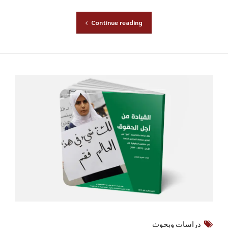
دراسات وبحوث
دراسة حالة لحملة قُم مع
المعلم
يناير 3, 2021
by ahel
المكتبة > دراسة حالة لحملة قُم مع المعلم دراسة توثق
أسلوب أهل في تمكين أكثر من 250 سيدة من حملة قم مع
المعلم اللواتي تمكن من انتزاع حقوقهن من خلال القيادة
التشاركية القائمة على مبدأ التنظيم المجتمعي تحميل الملف