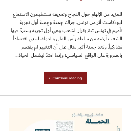
للمزيد من الإلهام حول النجاح وتعريفه تستطيعون الاستماع
لبودكاست أثر من تونس: حِراك جِمنة وجِمنة أول تجربة
تأميم في تونس تتمّ بقرار الشعب وهي أول تجربة يستردّ فيها
الشعب أرضه من سلطة رأس المال والدولة، ليبني اقتصاداً
تشاركياً. وتعد جمنة أكبر مثال على أن التغيير لم يقتصر
بالضرورة على الواقع السياسي؛ وإنّما امتدّ ليشمل الحياة...
Continue reading