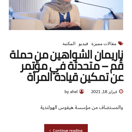
مقالات مميزة
فيديو
المكتبة
ناريمان الشواهين من حملة
قُم – متحدثة في مؤتمر
عن تمكين قيادة المرأة
فبراير 18, 2021
by ahel
والمستضاف من مؤسسة هيفوس الهولندية
Continue reading