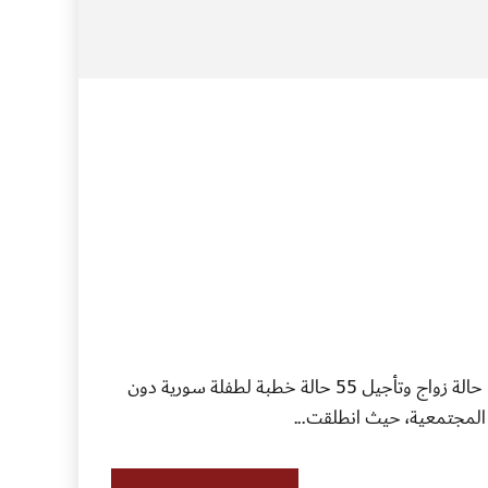
المكتبة > دراسة حالة لا تكبرونا توثّق هذه الدراسة تجربة حملة “لا تكبرونا بعدنا صغار” التي نجحت في مراحلها الأولى بإيقاف 60 حالة زواج وتأجيل 55 حالة خطبة لطفلة سورية دون