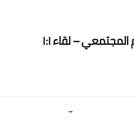
المجتمعي – لقاء ١:١