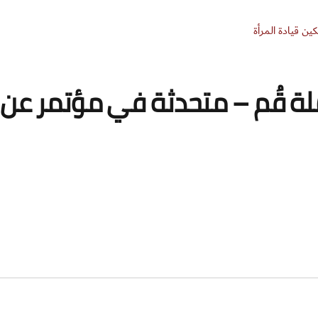
لة قُم – متحدثة في مؤتمر عن ت