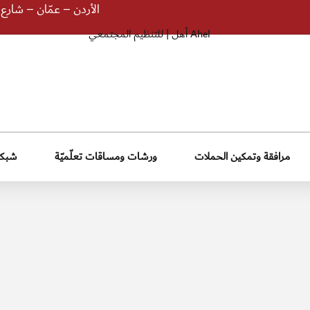
الأردن – عمّان – شارع الإمام
مرافقة وتمكين الحملات
ورشات ومساقات تعلّميّة
شبكة