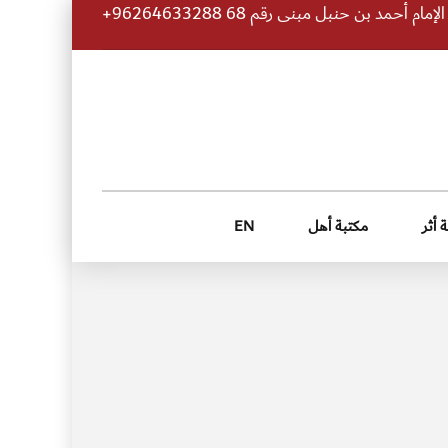
 أحمد بن حنبل مبنى رقم 68 96264633288+
 أثر
مكتبة أهل
EN