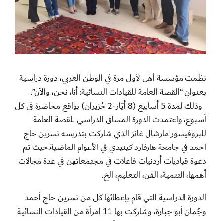
نظمت مؤسسة أهل لأول مرة في الوطن العربي، دورة دراسية
بعنوان “القصة العامة للقيادات النسائية: أنا، نحن، والآن”.
وذلك لمدة 5 أسابيع (8 أيّار-2 حُزيران) بواقع محاضرة في كل
أسبوع، واعتمدت الدورة المساق الدراسي للقصة العامة
للبروفيسور مارشال غانز الذي شاركت بتدريسه نسرين حاج
احمد في جامعة هارفارد كينيدي في الأعوام الماضية.حيث تم
دعوة قياديات أردنيات فاعلات في مجتمعاتهن في عدة مجالات
أهمها، التنمية، الفن، التعليم، الخ.
الدورة الدراسية التي قام بإعطائها كل من نسرين حاج أحمد
وجُمان أبو جبارة، وشاركت بها 11 امرأة من القيادات النسائية