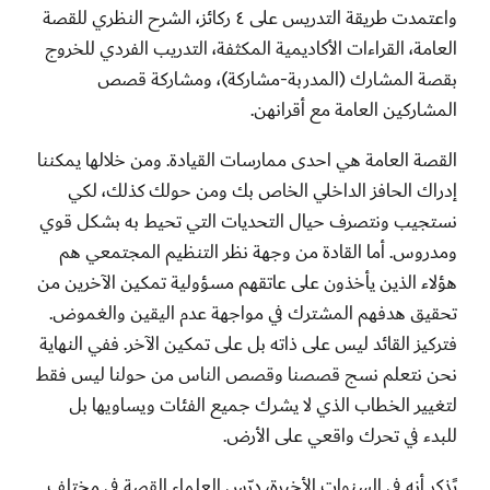
واعتمدت طريقة التدريس على ٤ ركائز، الشرح النظري للقصة
العامة، القراءات الأكاديمية المكثفة، التدريب الفردي للخروج
بقصة المشارك (المدربة-مشاركة)، ومشاركة قصص
المشاركين العامة مع أقرانهن.
القصة العامة هي احدى ممارسات القيادة. ومن خلالها يمكننا
إدراك الحافز الداخلي الخاص بك ومن حولك كذلك، لكي
نستجيب ونتصرف حيال التحديات التي تحيط به بشكل قوي
ومدروس. أما القادة من وجهة نظر التنظيم المجتمعي هم
هؤلاء الذين يأخذون على عاتقهم مسؤولية تمكين الآخرين من
تحقيق هدفهم المشترك في مواجهة عدم اليقين والغموض.
فتركيز القائد ليس على ذاته بل على تمكين الآخر. ففي النهاية
نحن نتعلم نسج قصصنا وقصص الناس من حولنا ليس فقط
لتغيير الخطاب الذي لا يشرك جميع الفئات ويساويها بل
للبدء في تحرك واقعي على الأرض.
يًذكر أنه في السنوات الأخيرة، درّس العلماء القصة في مختلف