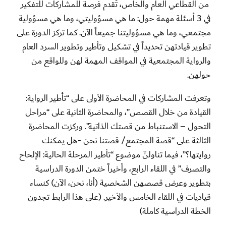
من القطاعي العام والخاص، تُقدم فرصة للمشاركات للتفكير
في 3 أسئلة مهمة حول: ما هي مسؤوليتي، وما هي مسؤولية
مجتمعي، وما هي مسؤوليتنا جميعاً الآن. كما تركز الدورة على
تطوير قيادتهن تحديداً في تشكيل وتأطير وتطوير السرد العام
والرواية المجتمعية في المواقف المهمة لهن وللواقع من
حولهن.
وتعرفت المشاركات في المحاضرة الأولى على “تأطير الرواية:
القيادة من خلال القصص”، والمحاضرة الثانية على “مراحل
التحول – الاستنباط من قصتك الذاتية”. وركزت المحاضرة
الثالثة على “قصة المجتمع/ قصتنا نحن -هل يمكنك
روايتها؟”، فيما تناولنّ موضوع “تأطير المرحلة الحالية: الإلحاح
والتصرف” في اللقاء الرابع، وأخيراً ختمن الدورة الدراسية
بتطوير وعرض قصصهن الشخصية (أنا، نحن، الآن) كنساء
قياديات في اللقاء الخامس والأخير. (على هذا الرابط تجدون
الخطة الدراسية كاملة)