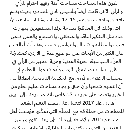
تكون هذه المساحات مساحات آمنة وفيها احترام للرأي
والرأي الآخر، قامت أيضاً بتأسيس نادي للمناظرة بحيث يضم
يافعين ويافعات من عمر 15-17 وشباب وشابات جامعيين/
ات، وذلك لأن المناظرة مساحة ترفد المستفيدين بمهارات
عدة مثل التفكير الناقد والمنطقي، والاستماع والعمل ضمن
فريق، والخطابة والاتصال والتواصل. قامت رهف أيضاً بالعمل
على الكثير من الأبحاث على مواضيع عدة في الأردن، كمشاركة
المرأة السياسية، الحرية المدنية وحرية التعبير عن الرأي في
ظل فضاءات مدنية في الأردن، وأبحاث حول التعليم في
مخيمات الزعتري والأزرق مع الحكومة النرويجية. انطلاقاً من
أن التعليم شغفها وأن خلق وإيجاد مساحات تعليم تخلو من
الخبير وتعتمد على خبرات الأشخاص، انضمت رهف إلى فريق
أهل في عام 2017 لتعمل على تيسير التعلم الشعبي
للمعلمات من حملة قم مع المعلّم التي تُمكًنها مؤسسة أهل
منذ عام 2015. بالإضافة إلى ذلك فإن رهف تقوم بتيسير
العديد من التدريبات كتدريبات المناظرة والخطابة ومحكمة