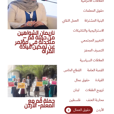
العلاقات الالتزامية
حقوق المعلمات
البنية المشتركة
العمل النقابي
ناريمان الشواهين
الاستراتيجية والتكتيكات
من حملة قُم –
متحدثة في مؤتمر
التغيير المجتمعي
عن تمكين قيادة
المرأة
التصرف المحفز
العلاقات السياسية
القصة العامة
القطاع الخاص
القيادة
حقوق عمال
تزويج الطفلات
لبنان
حملة قُم مع
محاربة العنف
فلسطين
المعلّم- الأردن
الأردن
حقوق العمال