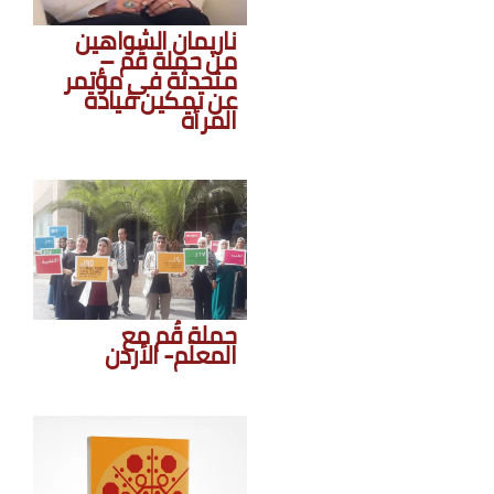
ناريمان الشواهين
من حملة قُم –
متحدثة في مؤتمر
عن تمكين قيادة
المرأة
حملة قُم مع
المعلّم- الأردن