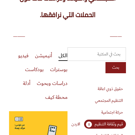
الحملات التي نرافقها.
من لبنان: الأبيض ما بيغطي الاغتصاب
الكل
أنيميشن
فيديو
بحث
بوسترات
بودكاست
دراسات وبحوث
أدلة
حقوق ذوي اعاقة
محطة كيف
التنظيم المجتمعي
حركة اجتماعية
قيم وثقافة التنظيم
الاردن